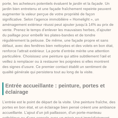
porte, les acheteurs potentiels évaluent le
jardin
et la
façade
. Un
jardin bien entretenu et une façade fraîchement repeinte peuvent
augmenter la
valeur perçue
de votre propriété de façon
significative. Selon l’agence immobilière « Homelight », un
aménagement extérieur réussi peut ajouter jusqu’à 14% au prix de
vente. Prenez le temps d’enlever les mauvaises herbes, d’ajouter
du paillage pour embellir les plates-bandes et de tondre
régulièrement la pelouse. De même, une façade propre et sans
défaut, avec des fenêtres bien nettoyées et des volets en bon état,
renforce l’attrait extérieur. La porte d’entrée mérite une attention
particulière. Choisissez une peinture qui attire subtilement l’œil et
veillez à remplacer ou à restaurer les poignées si elles montrent
des signes d’usure. Ce premier contact établit un sentiment de
qualité générale qui persistera tout au long de la visite.
Entrée accueillante : peinture, portes et
éclairage
L’entrée est le point de départ de la visite. Une
peinture
fraîche, des
portes en bon état, et un éclairage bien pensé créent une ambiance
accueillante. L’ajout d’un joli paillasson, d’un porte-manteau
esthétique ou d’une console avec un miroir peut immédiatement