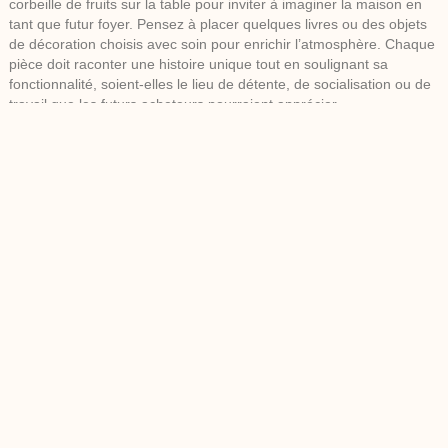
corbeille de fruits sur la table pour inviter à imaginer la maison en
tant que futur foyer. Pensez à placer quelques livres ou des objets
de décoration choisis avec soin pour enrichir l’atmosphère. Chaque
pièce doit raconter une histoire unique tout en soulignant sa
fonctionnalité, soient-elles le lieu de détente, de socialisation ou de
travail que les futurs acheteurs pourraient apprécier.
Mettre en Valeur les Points
Forts de la Maison
Présentation des espaces de vie clés :
cuisine et salle de bain
Les pièces maîtresses comme la
cuisine
et la
salle de bain
sont
souvent décisives dans la vente d’une maison. Rénover ces
espaces peut clairement influencer la décision de l’acheteur et
optimiser le prix de vente. Même de petites améliorations comme le
remplacement des poignées de porte, le changement des robinets
ou l’installation d’un nouvel éclairage peuvent faire une différence