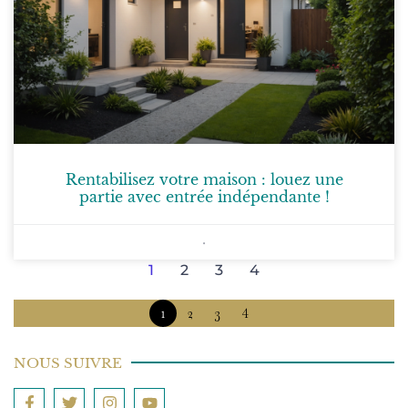
Rentabilisez votre maison : louez une
partie avec entrée indépendante !
1
2
3
4
1
2
3
4
NOUS SUIVRE