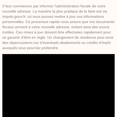
Il faut commencer par informer l’administration fiscale de votre
nouvelle adresse. La manière la plus pratique de le faire est via
impots.gouv.fr, où vous pouvez mettre à jour vos informations
personnelles. Ce processus rapide vous assure que vos documents
fiscaux arrivent à votre nouvelle adresse, évitant ainsi des soucis
inutiles. Ces mises à jour doivent être effectuées rapidement pour
se garantir d’être en règle. Un changement de résidence peut avoir
des répercussions sur d’éventuels abattements ou crédits d’impôt
auxquels vous pourriez prétendre.