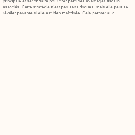
principale et secondaire pour tirer parti des avantages fiscaux
associés. Cette stratégie n’est pas sans risques, mais elle peut se
révéler payante si elle est bien maîtrisée. Cela permet aux
propriétaires de réduire leur impact fiscal liée à certaines taxes tout
en continuant à bénéficier de la jouissance de leurs biens.
Sophie, après avoir longuement hésité, décide
d’inverser ses résidences pour optimiser sa fiscalité.
Un jour, en rentrant de sa nouvelle « résidence
principale », elle constate que ses voisins la saluent
différemment, intrigués par sa présence fréquente.
Immédiatement, Sophie ressent la vitalité d’un
changement bien ancré.
Comparatif de la fiscalité : résidence principale vs secondaire
Type de résidence
Avantages fiscaux
Principale
Exonération de la plus-value, déductions fiscales variées
Secondaire
Déduction potentielle sur certaines charges