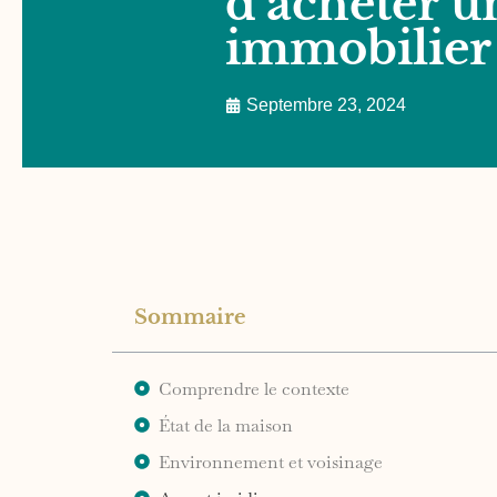
d’acheter u
immobilier
Septembre 23, 2024
Sommaire
Comprendre le contexte
État de la maison
Environnement et voisinage