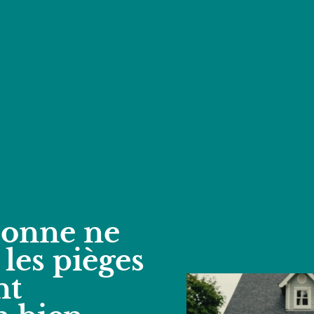
sonne ne
 les pièges
nt