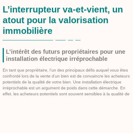
L’interrupteur va-et-vient, un
atout pour la valorisation
immobilière
L’intérêt des futurs propriétaires pour une
installation électrique irréprochable
En tant que propriétaire, l’un des principaux défis auquel vous êtes
confronté lors de la vente d’un bien est de convaincre les acheteurs
potentiels de la qualité de votre bien. Une installation électrique
irréprochable est un argument de poids dans cette démarche. En
effet, les acheteurs potentiels sont souvent sensibles à la qualité de
l’installation électronique, surtout dans un contexte où la sécurité
électrique est de plus en plus prise au sérieux. Si votre installation
est en ordre et que tous les dispositifs y compris l’interrupteur va et
vient fonctionnent correctement, cela peut donc jouer en votre
faveur.