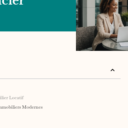
ncier
ier Locatif
 Immobiliers Modernes