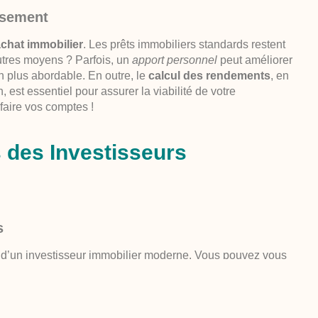
ssement
achat immobilier
. Les prêts immobiliers standards restent
utres moyens ? Parfois, un
apport personnel
peut améliorer
on plus abordable. En outre, le
calcul des rendements
, en
 est essentiel pour assurer la viabilité de votre
faire vos comptes !
 des Investisseurs
s
gie d’un investisseur immobilier moderne. Vous pouvez vous
ou non meublés
selon votre cible locative. De plus, se poser
ut avoir des répercussions sur le rendement et les
. Chaque type comporte ses propres avantages, mais il est
tratégie globale.