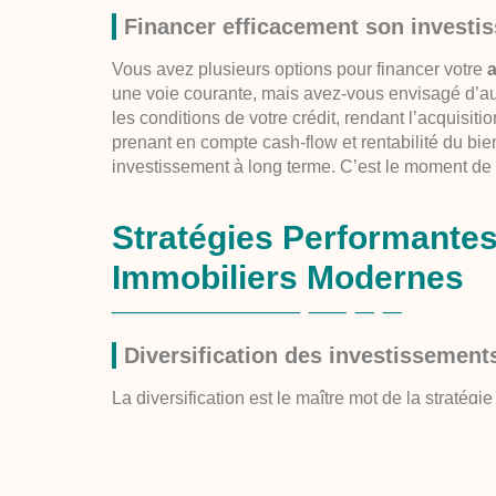
Financer efficacement son investi
Vous avez plusieurs options pour financer votre
une voie courante, mais avez-vous envisagé d’a
les conditions de votre crédit, rendant l’acquisiti
prenant en compte cash-flow et rentabilité du bien,
investissement à long terme. C’est le moment de 
Stratégies Performantes
Immobiliers Modernes
Diversification des investissement
La diversification est le maître mot de la straté
tourner vers divers types de
logements meublés 
la question d’investir dans l’ancien ou le neuf pe
perspectives de valorisation de votre patrimoine
crucial de peser le pour et le contre selon votre s