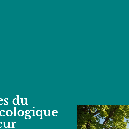
es du
cologique
eur