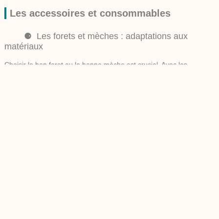
Les accessoires et consommables
Les forets et mèches : adaptations aux
matériaux
Choisir le bon foret ou la bonne mèche est crucial. Avec les
températures et la résistance que peuvent opposer
différents
matériaux
, optez pour des forets spécifiques comme ceux pour le
béton ou le métal. Avoir le bon foret augmente la précision et la
sûreté de vos travaux, évitant les cassures ou usures prématurées.
Les embouts et douilles : polyvalence et
efficacité
Des embouts et douilles de bonne qualité vous permettent de visser
et dévisser avec précision. Un bon assortiment est souvent livré
avec les outils électroportatifs pour plus de polyvalence. Leur
utilisation simplifie grandement le travail de vissage, surtout si vous
devez travailler dans des espaces restreints ou difficiles d’accès.
Organisation et rangement des outils