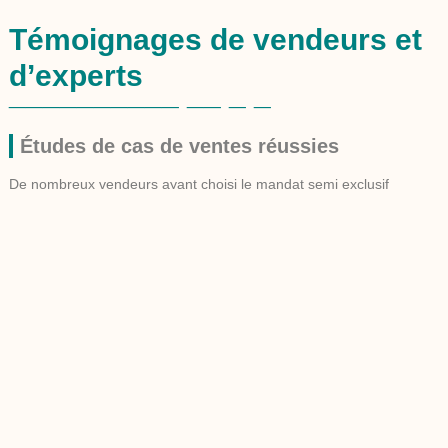
Témoignages de vendeurs et
d’experts
Études de cas de ventes réussies
De nombreux vendeurs ayant choisi le mandat semi exclusif
partagent leurs expériences positives. Jean Dupont, par exemple,
nous confie :
« J’ai pu vendre ma maison en seulement six
semaines, grâce à un mélange de visibilité et de mes propres
efforts »
. Ces récits sont nombreux et corroborent les avantages
évidents de ce type de mandat. Chaque expérience réussie
contribue à renforcer l’attrait du mandat semi exclusif, démontrant
son efficacité sur le terrain réel, au-delà de la théorie.
D’autres vendeurs tels que Marie Lemieux soulignent l’importance
de la relation de confiance établie entre eux et leur agent :
«
Travailler en tandem avec mon agent a été une expérience
enrichissante. Nos réunions hebdomadaires nous ont permis
d’aligner nos stratégies et de rester sur la même longueur d’onde à