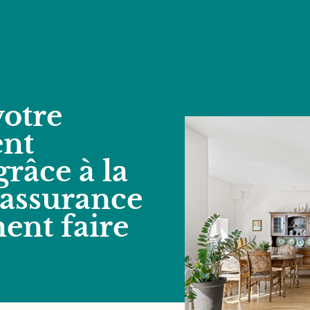
otre
ent
râce à la
d’assurance
ent faire