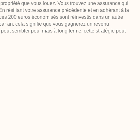
propriété que vous louez. Vous trouvez une assurance qui
En résiliant votre assurance précédente et en adhérant à la
ces 200 euros économisés sont réinvestis dans un autre
par an, cela signifie que vous gagnerez un revenu
eut sembler peu, mais à long terme, cette stratégie peut
 la résiliation d’assurance
t de prendre le temps de vous informer. Vous devez être au
t d’assurance et des modalités de résiliation. Il s’agit
d’assurance, c’est-à-dire la date limite à laquelle vous
e résilier le contrat. Une fois bien informé, vous devez en