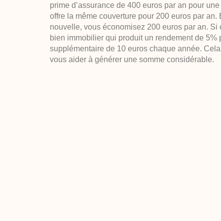
prime d’assurance de 400 euros par an pour une 
offre la même couverture pour 200 euros par an. 
nouvelle, vous économisez 200 euros par an. Si 
bien immobilier qui produit un rendement de 5% 
supplémentaire de 10 euros chaque année. Cela p
vous aider à générer une somme considérable.
Comment mettre en œuvre
?
La première étape pour résilier une assurance es
courant des dispositions générales de votre contra
notamment de retenir l’échéance de votre contrat 
devez informer votre assureur de votre intention d