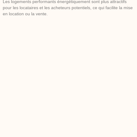
Les logements performants énergétiquement sont plus attractifs
pour les locataires et les acheteurs potentiels, ce qui facilite la mise
en location ou la vente.
Cas pratiques et exemples
concrets
Étude de cas d’un appartement en ville
Dans un appartement parisien des années 70, un propriétaire a
réalisé une série de rénovations énergétiques, incluant l’isolation
des murs et des fenêtres, ainsi que l’installation de panneaux
solaires sur le toit de l’immeuble. Résultat ? Une économie
d’énergie de 40% et une augmentation de la valeur de
l’appartement de 15%.
Étude de cas d’une maison individuelle en zone rurale
Pour une maison en Bourgogne, l’installation d’une pompe à
chaleur et l’isolation des combles ont permis de réduire les factures