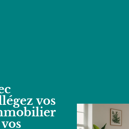
ec
llégez vos
mmobilier
 vos