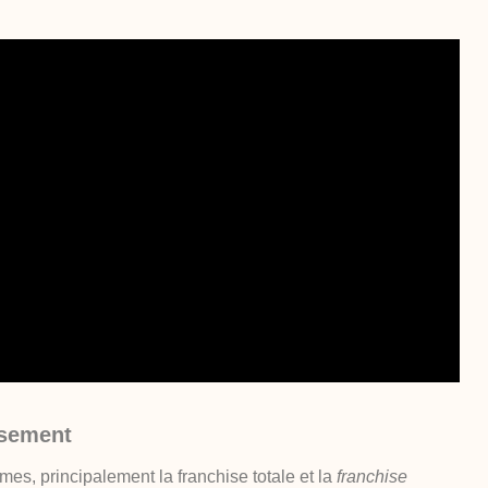
rsement
ormes, principalement la
franchise totale
et la
franchise