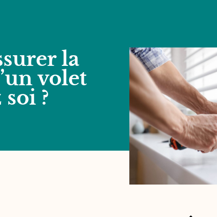
urer la
’un volet
 soi ?