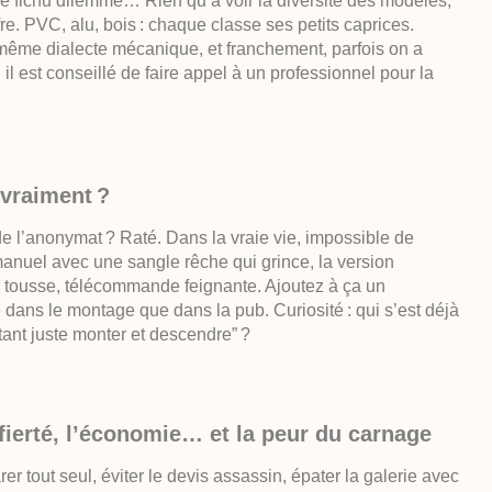
ce fichu dilemme… Rien qu’à voir la diversité des modèles,
ffre. PVC, alu, bois : chaque classe ses petits caprices.
 même dialecte mécanique, et franchement, parfois on a
il est conseillé de faire appel à un professionnel pour la
 vraiment ?
de l’anonymat ? Raté. Dans la vraie vie, impossible de
anuel avec une sangle rêche qui grince, la version
i tousse, télécommande feignante. Ajoutez à ça un
 dans le montage que dans la pub. Curiosité : qui s’est déjà
tant juste monter et descendre” ?
 fierté, l’économie… et la peur du carnage
arer tout seul, éviter le devis assassin, épater la galerie avec