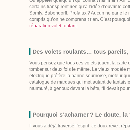
Ou appeler quelqu’un qui connaît l’animal ? Ah, 
certains transpirent rien qu’à l’idée d’ouvrir le co
Somfy, Bubendorff, Profalux ? Aucun ne parle le
compris qu’on ne comprenait rien. C’est pourquoi 
réparation volet roulant
.
Des volets roulants… tous pareils,
Vous pensez que tous ces volets jouent la carte 
tomber sur deux fois le même. Le vieux modèle m
électrique préfère la panne sournoise, moteur qu
catalogue de marques qui met autant de fantaisie
murmuré, à genoux devant la bête, “il devait pour
Pourquoi s’acharner ? Le doute, la
Il vous a déjà traversé l’esprit, ce doux rêve : rép