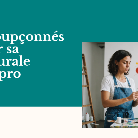
soupçonnés
r sa
urale
pro