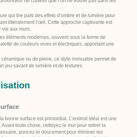
 profondeur de couleur que l’on ne trouve pas dans les
ture qui tire parti des effets d’ombre et de lumière pour
mpant littéralement l’œil. Cette approche captivante est
r vie aux murs.
 des éléments modernes, souvent sous la forme de
lette de couleurs vives et électriques, apportant une
de céramique ou de pierre, ce style immuable permet de
n jeu savant de lumière et de textures.
lisation
surface
 la bonne surface est primordial. L’endroit idéal est une
. Avant toute chose, nettoyez le mur pour retirer la
cessaire, poncez-le doucement pour éliminer les