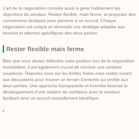
L’art de la négociation consiste aussi à gérer habilement les
objections du vendeur. Restez flexible, mais ferme, et proposez des
concessions tactiques pour parvenir à un accord. Chaque
négociation est unique et nécessite une stratégie adaptée aux
besoins et attentes spécifiques des deux parties.
Rester flexible mais ferme
Bien que vous deviez défendre votre position lors de la
négociation
immobilière
, il est également crucial de montrer une certaine
souplesse. Reposez-vous sur les limites fixées mais restez ouvert
aux discussions pour trouver un terrain d’entente qui profite aux
deux parties. Une approche transparente et honnête favorise le
développement d’une relation de confiance avec le vendeur,
facilitant ainsi un accord mutuellement bénéfique.
Offrir des concessions tactiques
Proposez des compromis tels que couvrir certains frais de
rénovation ou accepter de petites exigences du vendeur. Même des
gestes simples peuvent contribuer à incliner la balance en votre