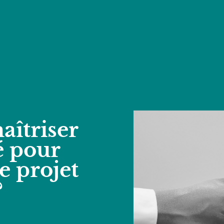
îtriser
ié pour
re projet
?