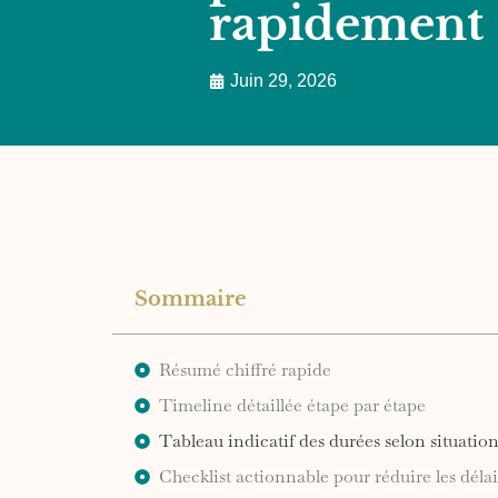
rapidement
Juin 29, 2026
Sommaire
Résumé chiffré rapide
Timeline détaillée étape par étape
Tableau indicatif des durées selon situatio
Checklist actionnable pour réduire les délai