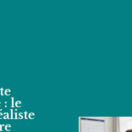
te
: le
aliste
re