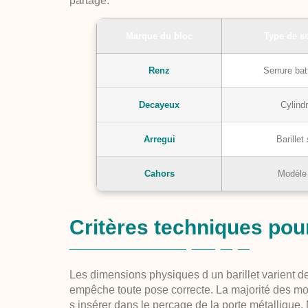
partagé.
Marque du bloc
Type de s
Renz
Serrure ba
Decayeux
Cylind
Arregui
Barillet
Cahors
Modèle
Critères techniques po
Les dimensions physiques d un barillet varient d
empêche toute pose correcte. La majorité des mo
s insérer dans le perçage de la porte métallique.