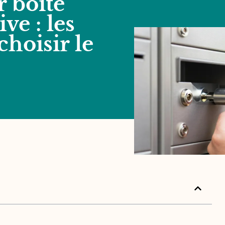
 boite
ive : les
choisir le