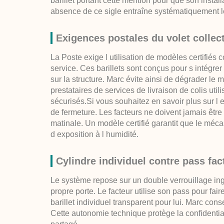
barillet portant cette mention pour que son install
absence de ce sigle entraîne systématiquement le
Exigences postales du volet collect
La Poste exige l utilisation de modèles certifiés
service. Ces barillets sont conçus pour s intégre
sur la structure. Marc évite ainsi de dégrader le
prestataires de services de livraison de colis u
sécurisés.Si vous souhaitez en savoir plus sur l
de fermeture. Les facteurs ne doivent jamais être
matinale. Un modèle certifié garantit que le mé
d exposition à l humidité.
Cylindre individuel contre pass fac
Le système repose sur un double verrouillage i
propre porte. Le facteur utilise son pass pour fai
barillet individuel transparent pour lui. Marc con
Cette autonomie technique protège la confident