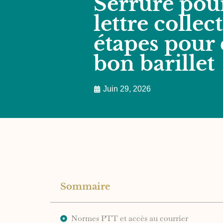
Serrure pour
lettre collect
étapes pour 
bon barillet
Juin 29, 2026
Sommaire
Normes PTT et accès au courrier