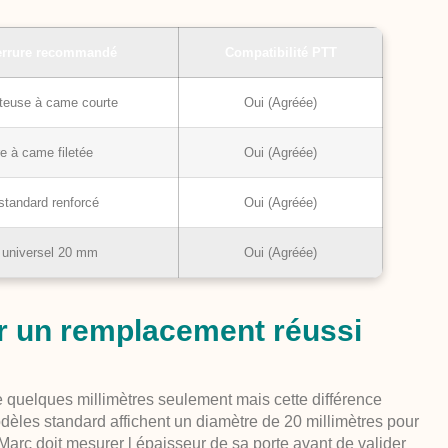
errure recommandé
Compatibilité PTT
tteuse à came courte
Oui (Agréée)
re à came filetée
Oui (Agréée)
 standard renforcé
Oui (Agréée)
 universel 20 mm
Oui (Agréée)
ur un remplacement réussi
e quelques millimètres seulement mais cette différence
dèles standard affichent un diamètre de 20 millimètres pour
 Marc doit mesurer l épaisseur de sa porte avant de valider