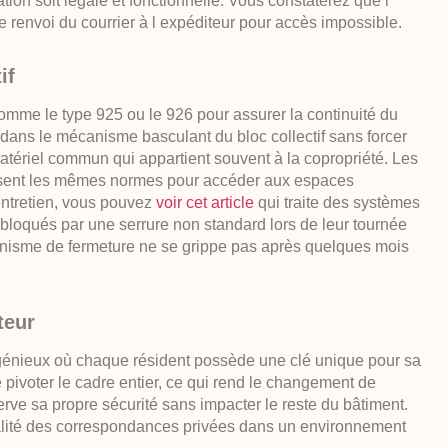
ation soit légale et fonctionnelle. Vous constaterez que l
 renvoi du courrier à l expéditeur pour accès impossible.
if
 comme le type 925 ou le 926 pour assurer la continuité du
r dans le mécanisme basculant du bloc collectif sans forcer
 matériel commun qui appartient souvent à la copropriété. Les
tilisent les mêmes normes pour accéder aux espaces
 entretien, vous pouvez
voir cet article
qui traite des systèmes
 bloqués par une serrure non standard lors de leur tournée
canisme de fermeture ne se grippe pas après quelques mois
teur
ngénieux où chaque résident possède une clé unique pour sa
re pivoter le cadre entier, ce qui rend le changement de
serve sa propre sécurité sans impacter le reste du bâtiment.
ialité des correspondances privées dans un environnement