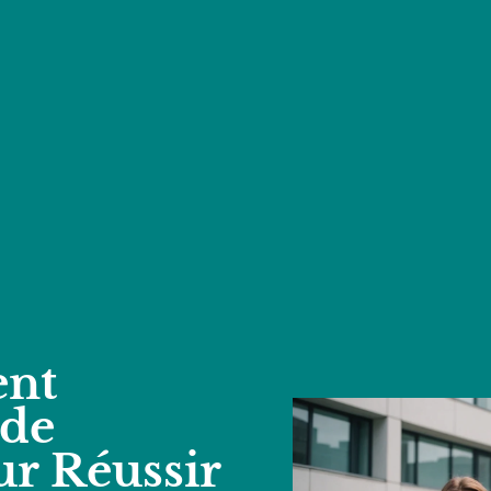
ent
ide
r Réussir