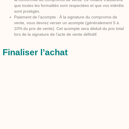
que toutes les formalités sont respectées et que vos intérêts
sont protégés.
Paiement de l’acompte :
À la signature du compromis de
vente, vous devrez verser un acompte (généralement 5 à
10% du prix de vente). Cet acompte sera déduit du prix total
lors de la signature de l’acte de vente définitif.
Finaliser l’achat
Le rôle du notaire
Le notaire joue un rôle clé dans la finalisation de l’achat :
Le rôle du notaire :
Il s’assure que la transaction se fait dans
les règles et rédige l’acte de vente. Le notaire vérifie
également la propriété du bien et l’absence de charges ou
d’hypothèques.
Rédaction des documents :
Le notaire rédige tous les
documents nécessaires à la transaction et s’assure de leur
conformité avec la loi. Il calcule également les frais de notaire