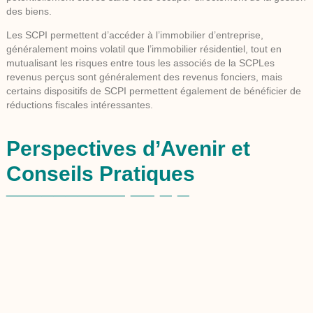
des biens.
Les SCPI permettent d’accéder à l’immobilier d’entreprise,
généralement moins volatil que l’immobilier résidentiel, tout en
mutualisant les risques entre tous les associés de la SCPLes
revenus perçus sont généralement des revenus fonciers, mais
certains dispositifs de SCPI permettent également de bénéficier de
réductions fiscales intéressantes.
Perspectives d’Avenir et
Conseils Pratiques
En route pour l’avenir. Quelles sont les anticipations pour la fiscalité
foncière ? Comment rester à jour et faire prospérer vos
investissements ? De l’anticipation intelligente à l’application de
conseils éprouvés, nous explorons comment préparer vos finances
immobilières pour les années à venir.