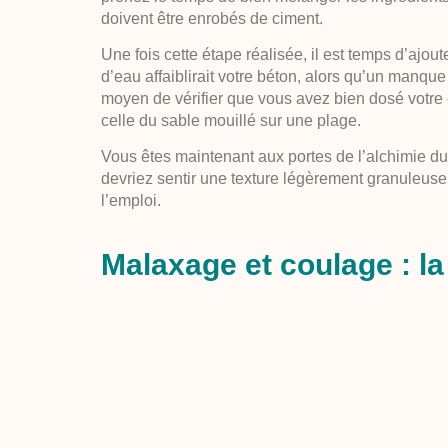
doivent être enrobés de ciment.
Une fois cette étape réalisée, il est temps d’ajo
d’eau affaiblirait votre béton, alors qu’un manque d
moyen de vérifier que vous avez bien dosé votre e
celle du sable mouillé sur une plage.
Vous êtes maintenant aux portes de l’alchimie d
devriez sentir une texture légèrement granuleuse,
l’emploi.
Malaxage et coulage : l
Après le mélange vient l’heure du malaxage. Cet
pour homogénéiser la dispersion des granulats et 
à la main pour de petites quantités, soit utiliser
Le coulage est la dernière étape. Il s’agit simpl
souhaitez qu’il durcisse. Notez que le béton doit 