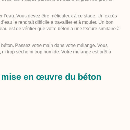
uter l’eau. Vous devez être méticuleux à ce stade. Un excès
’eau le rendrait difficile à travailler et à mouler. Un bon
au est de vérifier que votre béton a une texture similaire à
u béton. Passez votre main dans votre mélange. Vous
 ni trop sèche ni trop humide. Votre mélange est prêt à
a mise en œuvre du béton
te opération consiste à agiter mécaniquement le mélange
favoriser l’hydratation du ciment. Vous pouvez soit le faire
 une bétonnière pour de plus gros volumes.
ement de verser le béton dans le moule ou l’endroit où vous
être utilisé assez rapidement après sa préparation, car il