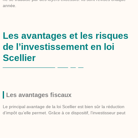
année.
Les avantages et les risques
de l’investissement en loi
Scellier
Les avantages fiscaux
Le principal avantage de la loi Scellier est bien sûr la réduction
d’impôt qu’elle permet. Grâce à ce dispositif, l’investisseur peut
parvenir à réduire considérablement son impôt sur le revenu. Ainsi,
selon le type d’investissement, l’investisseur peut obtenir une
réduction d’impôt pouvant aller jusqu’à 32% du prix du bien
immobilier, répartie sur une durée de 9 à 15 ans. Cela suppose